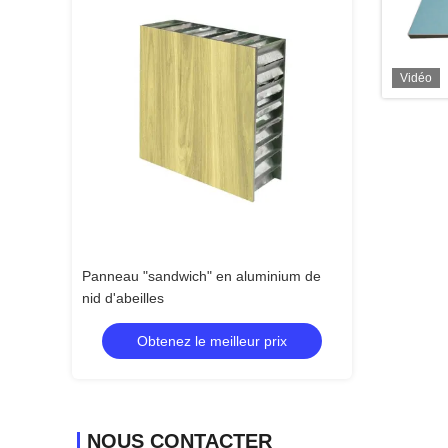
Vidéo
minium de
Panneaux en aluminium de construction
Panneaux en alu
de nid d'abeilles de façade
d'anti dérapage
 prix
Obtenez le meilleur prix
Obtenez 
NOUS CONTACTER