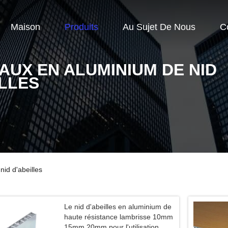
Maison
Produits
Au Sujet De Nous
C
AUX EN ALUMINIUM DE NID
ILLES
id d'abeilles
Le nid d'abeilles en aluminium de
haute résistance lambrisse 10mm
15mm 20mm pour l'utilisation