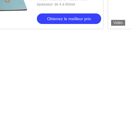
épaisseur: de 4 à 60mm
Obtenez le meilleur prix
Vidéo
minium de nid d'abeilles
le meilleur prix