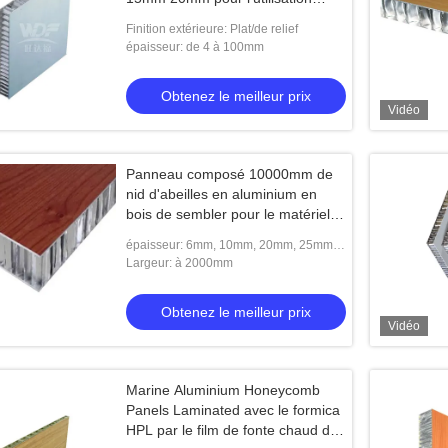
extérieure
Finition extérieure: Plat/de relief
épaisseur: de 4 à 100mm
Obtenez le meilleur prix
Vidéo
Panneau composé 10000mm de
nid d'abeilles en aluminium en
bois de sembler pour le matériel
de mur de décoration
épaisseur: 6mm, 10mm, 20mm, 25mm,
30mm ou adapté aux besoins du client
Largeur: à 2000mm
fait
Obtenez le meilleur prix
Vidéo
Marine Aluminium Honeycomb
Panels Laminated avec le formica
HPL par le film de fonte chaud de