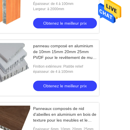
d'expédition
Épaisseur: de 4 à 100mm
Largeur: à 2000mm
Obtenez le meilleur prix
panneau composé en aluminium
de 10mm 15mm 20mm 25mm
PVDF pour le revêtement de mur
rideau
Finition extérieure: Plat/de relief
épaisseur: de 4 à 100mm
Obtenez le meilleur prix
Panneaux composés de nid
d'abeilles en aluminium en bois de
texture pour les meubles et le
Cabinet
Épaisseur: 6mm, 10mm, 20mm, 25mm,