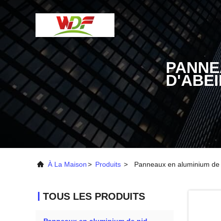
PANNE
D'ABE
À La Maison
>
Produits
>
Panneaux en aluminium de n
TOUS LES PRODUITS