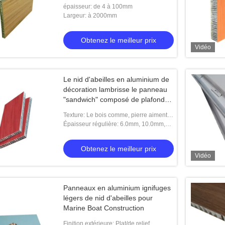
PUR
épaisseur: de 4 à 100mm
Largeur: à 2000mm
Obtenez le meilleur prix
Vidéo
Le nid d'abeilles en aluminium de
décoration lambrisse le panneau
"sandwich" composé de plafond
de toit de mur
Texture: Le bois comme, pierre aiment,
lisse, rugueux
Épaisseur régulière: 6.0mm, 10.0mm,
15.0mm, 20.0mm, 25.0mm
Obtenez le meilleur prix
Vidéo
Panneaux en aluminium ignifuges
légers de nid d'abeilles pour
Marine Boat Construction
Finition extérieure: Plat/de relief