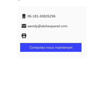
86-181-69826296
wendy@aluhexpanel.com
Contactez-nous maintenant