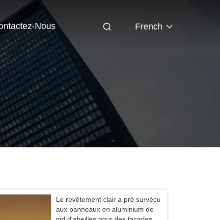
ontactez-Nous
French
Le revêtement clair a pré survécu
aux panneaux en aluminium de
nid d'abeilles pour des façades et