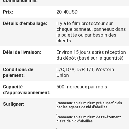
commande min:
Prix:
20-40USD
CONTRÔLE
DE
Détails d'emballage:
Il y a le film protecteur sur
chaque panneau, panneaux dans
QUALITÉ
la palette ou par besoin des
clients
CONTACTEZ-
Délai de livraison:
Environ 15 jours après réception
du dépôt (basé sur la quantité)
NOUS
Conditions de
L/C, D/A, D/P, T/T, Western
paiement:
Union
NOUVELLES
Capacité
500 morceaux par mois
d'approvisionnement:
CAS
Surligner:
Panneaux en aluminium pré superficiels
par les agents de nid d'abeilles
,
PLAN
Panneaux en aluminium de revêtement
clairs de nid d'abeilles
DU
,