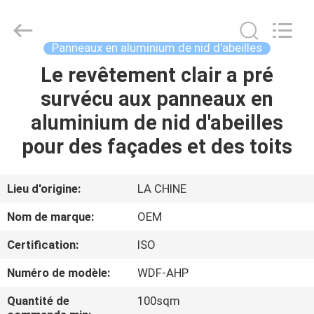
Foshan
Wonderful
Composite
Material
Co.,
Panneaux en aluminium de nid d'abeilles
Ltd..
All
Le revêtement clair a pré
MAISON
Rights
Reserved.
Developed
survécu aux panneaux en
by
ECER
PRODUITS
aluminium de nid d'abeilles
pour des façades et des toits
AU
SUJET
Lieu d'origine:
LA CHINE
DE
Nom de marque:
OEM
NOUS
Certification:
ISO
Numéro de modèle:
WDF-AHP
VISITE
D'USINE
Quantité de
100sqm