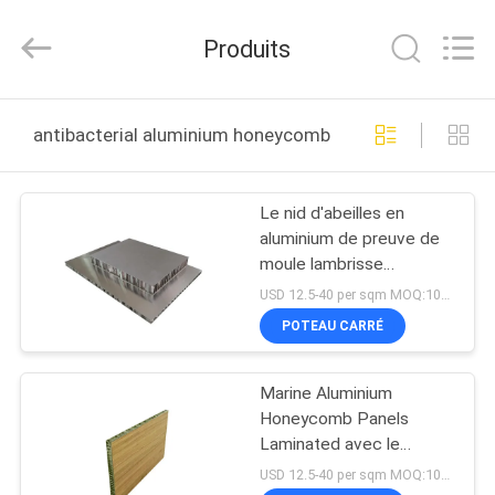
Foshan
Wonderful
Composite
Produits
Material
Co.,
Ltd..
All
Rights
MAISON
Reserved.
antibacterial aluminium honeycomb panels fabrication e
Developed
by
ECER
PRODUITS
Le nid d'abeilles en
aluminium de preuve de
AU
moule lambrisse
SUJET
l'antibactérien pour le
USD 12.5-40 per sqm MOQ:100sqm
buffet
DE
POTEAU CARRÉ
NOUS
Marine Aluminium
Honeycomb Panels
VISITE
Laminated avec le
formica HPL par le film
D'USINE
USD 12.5-40 per sqm MOQ:100SQM