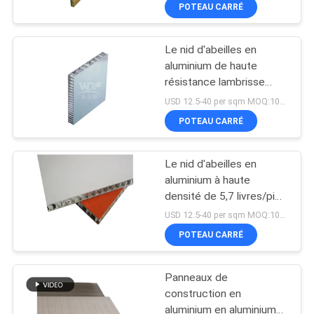
de fonte chaud de PUR
POTEAU CARRÉ
CONTRÔLE
Le nid d'abeilles en
DE
aluminium de haute
QUALITÉ
résistance lambrisse
10mm 15mm 20mm pour
USD 12.5-40 per sqm MOQ:100sqm
l'utilisation extérieure
CONTACTEZ-
POTEAU CARRÉ
NOUS
Le nid d'abeilles en
aluminium à haute
NOUVELLES
densité de 5,7 livres/pi3
lambrisse l'espace pour
USD 12.5-40 per sqm MOQ:100sqm
des intérieurs d'avions
CAS
POTEAU CARRÉ
Panneaux de
PLAN
construction en
DU
aluminium en aluminium