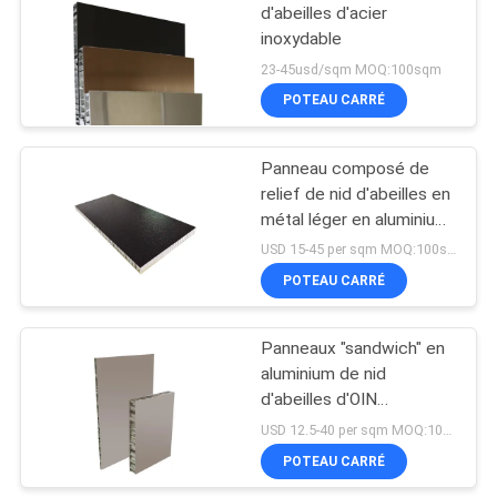
d'abeilles d'acier
inoxydable
23-45usd/sqm MOQ:100sqm
POTEAU CARRÉ
Panneau composé de
relief de nid d'abeilles en
métal léger en aluminium
de feuille
USD 15-45 per sqm MOQ:100sqm
POTEAU CARRÉ
Panneaux "sandwich" en
aluminium de nid
d'abeilles d'OIN
2000x3000mm pour les
USD 12.5-40 per sqm MOQ:100sqm
meubles de construction
POTEAU CARRÉ