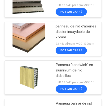
ignifuges isolés de
SITE
USD 12.5-40 per sqm MOQ:100sqm
panneau "sandwich" de
POTEAU CARRÉ
nid d'abeilles
POLITIQUE
panneau de nid d'abeilles
DE
d'acier inoxydable de
CONFIDENTIALITÉ
25mm
23-45usd/sqm MOQ:100sqm
POTEAU CARRÉ
Panneau "sandwich" en
aluminium de nid
d'abeilles
USD 12.5-40 per sqm MOQ:100sqm
POTEAU CARRÉ
Panneau balayé de nid