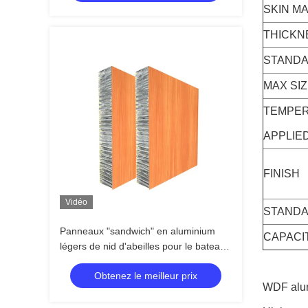
SKIN M
THICKN
STANDA
MAX SI
TEMPE
APPLIE
FINISH
Vidéo
STAND
Panneaux "sandwich" en aluminium
CAPACI
légers de nid d'abeilles pour le bateau
et la décoration d'expédition
Obtenez le meilleur prix
WDF alum