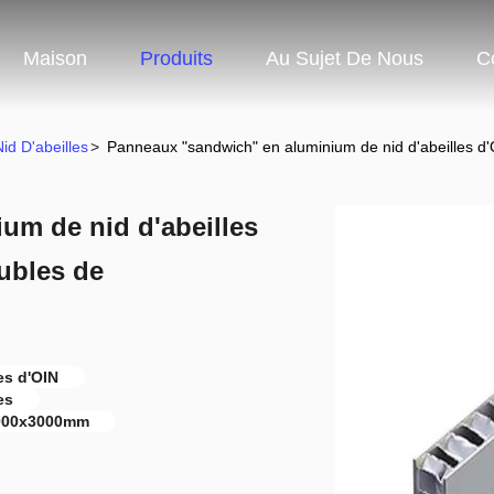
Maison
Produits
Au Sujet De Nous
C
d D'abeilles
>
Panneaux "sandwich" en aluminium de nid d'abeilles 
um de nid d'abeilles
ubles de
es d'OIN
es
2000x3000mm