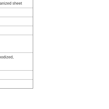
vanized sheet
anodized,