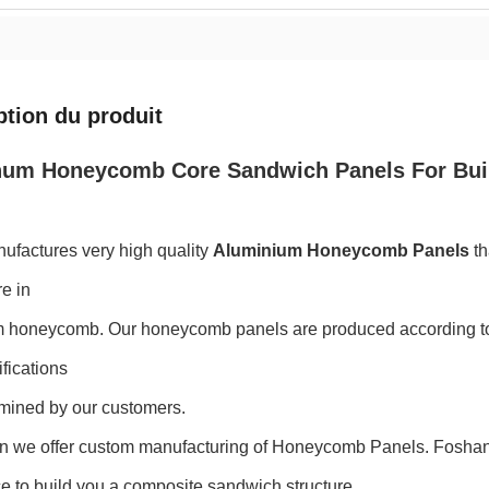
ption du produit
um Honeycomb Core Sandwich Panels For Buil
factures very high quality
Aluminium Honeycomb Panels
th
re in
 honeycomb. Our honeycomb panels are produced according to t
fications
rmined by our customers.
ion we offer custom manufacturing of Honeycomb Panels. Foshan 
e to build you a composite sandwich structure.