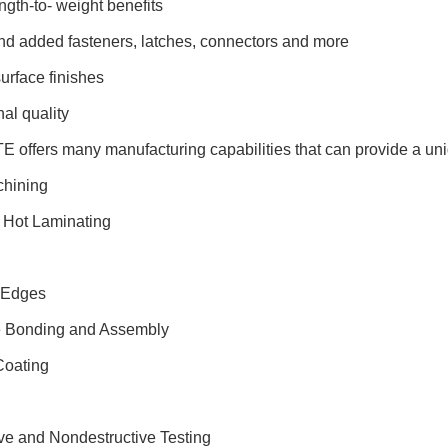
ngth-to- weight benefits
and added fasteners, latches, connectors and more
urface finishes
al quality
offers many manufacturing capabilities that can provide a uniq
hining
 Hot Laminating
 Edges
 Bonding and Assembly
oating
ve and Nondestructive Testing