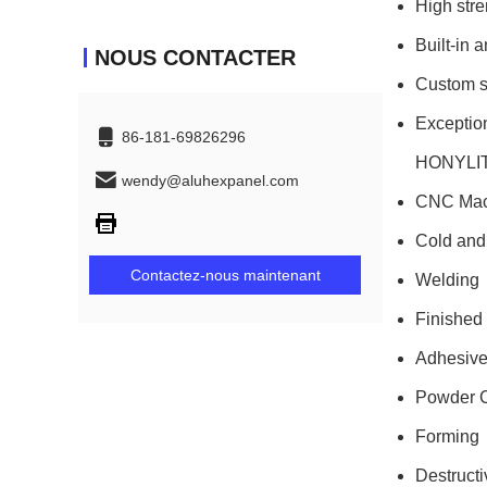
High stre
Built-in 
NOUS CONTACTER
Custom s
Exception
86-181-69826296
HONYLITE 
wendy@aluhexpanel.com
CNC Mac
Cold and
Contactez-nous maintenant
Welding
Finished
Adhesive
Powder C
Forming
Destructi