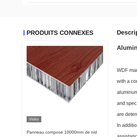
Descri
PRODUITS CONNEXES
Alumin
WDF manu
with a co
aluminum
and speci
are dete
Vidéo
In addit
Panneau composé 10000mm de nid
assistanc