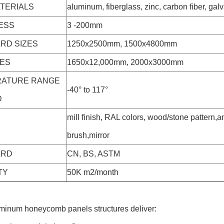
ATERIALS
aluminum, fiberglass, zinc, carbon fiber, gal
ESS
3 -200mm
RD SIZES
1250x2500mm, 1500x4800mm
ZES
1650x12,000mm, 2000x3000mm
RATURE RANGE
-40° to 117°
D
mill finish, RAL colors, wood/stone pattern,
brush,mirror
ARD
CN, BS, ASTM
TY
50K m2/month
inum honeycomb panels structures deliver: