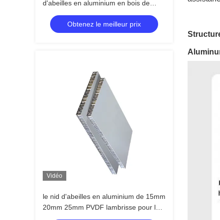
d'abeilles en aluminium en bois de
sembler pour le matériel de mur de
Obtenez le meilleur prix
décoration
Structu
Aluminu
Vidéo
le nid d'abeilles en aluminium de 15mm
20mm 25mm PVDF lambrisse pour le
mur rideau