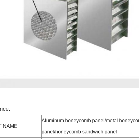
nce:
Aluminum honeycomb panel/metal honeyc
T NAME
panel/honeycomb sandwich panel