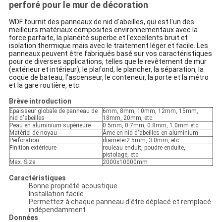
perforé pour le mur de décoration
WDF fournit des panneaux de nid d'abeilles, qui est l'un des
meilleurs matériaux composites environnementaux avec la
force parfaite, la planéité superbe et l'excellents bruit et
isolation thermique mais avec le traitement léger et facile. Les
panneaux peuvent être fabriqués basé sur vos caractéristiques
pour de diverses applications, telles que le revêtement de mur
(extérieur et intérieur), le plafond, le plancher, la séparation, la
coque de bateau, l'ascenseur, le conteneur, la porte et la métro
et la gare routière, etc.
Brève introduction
Épaisseur globale de panneau de
6mm, 8mm, 10mm, 12mm, 15mm,
nid d'abeilles
18mm, 20mm, etc.
Peau en aluminium supérieure
0.5mm, 0.7mm, 0.8mm, 1.0mm etc.
Matériel de noyau
Âme en nid d'abeilles en aluminium
Perforation
diameter2.5mm, 3.0mm, etc.
Finition extérieure
rouleau enduit, poudre enduite,
pistolage, etc.
Max. Size
2000x10000mm
Caractéristiques
Bonne propriété acoustique
Installation facile
Permettez à chaque panneau d'être déplacé et remplacé
indépendamment
Données