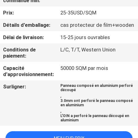
commande min:
Prix:
25-35USD/SQM
CONTRÔLE
DE
Détails d'emballage:
cas protecteur de film+wooden
QUALITÉ
Délai de livraison:
15-25 jours ouvrables
Conditions de
L/C, T/T, Western Union
CONTACTEZ-
paiement:
NOUS
Capacité
50000 SQM par mois
d'approvisionnement:
NOUVELLES
Surligner:
Panneau composé en aluminium perforé
découpé
,
3.0mm ont perforé le panneau composé
CAS
en aluminium
,
L'OIN a perforé le panneau découpé en
aluminium
PLAN
DU