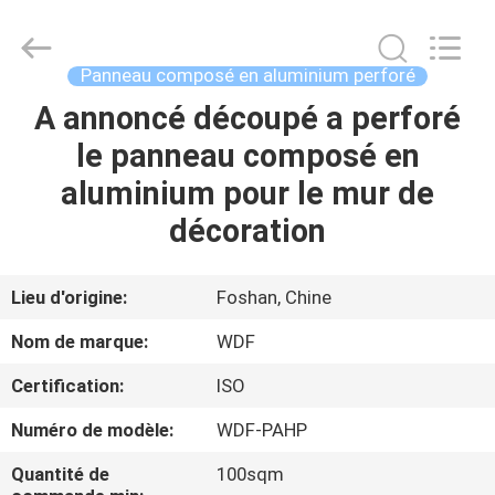
Wonderful
Composite
Material
Co.,
Ltd..
Panneau composé en aluminium perforé
All
Rights
A annoncé découpé a perforé
MAISON
Reserved.
Developed
by
le panneau composé en
ECER
PRODUITS
aluminium pour le mur de
décoration
AU
SUJET
Lieu d'origine:
Foshan, Chine
DE
Nom de marque:
WDF
NOUS
Certification:
ISO
Numéro de modèle:
WDF-PAHP
VISITE
D'USINE
Quantité de
100sqm