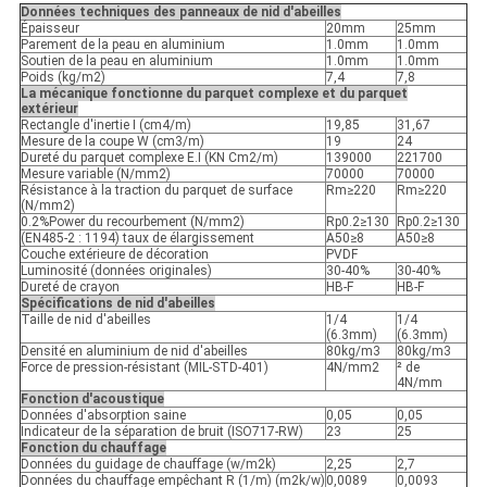
Données techniques des panneaux de nid d'abeilles
Épaisseur
20mm
25mm
Parement de la peau en aluminium
1.0mm
1.0mm
Soutien de la peau en aluminium
1.0mm
1.0mm
Poids (kg/m2)
7,4
7,8
La mécanique fonctionne du parquet complexe et du parquet
extérieur
Rectangle d'inertie I (cm4/m)
19,85
31,67
Mesure de la coupe W (cm3/m)
19
24
Dureté du parquet complexe E.I (KN Cm2/m)
139000
221700
Mesure variable (N/mm2)
70000
70000
Résistance à la traction du parquet de surface
Rm≥220
Rm≥220
(N/mm2)
0.2%Power du recourbement (N/mm2)
Rp0.2≥130
Rp0.2≥130
(EN485-2 : 1194) taux de élargissement
A50≥8
A50≥8
Couche extérieure de décoration
PVDF
Luminosité (données originales)
30-40%
30-40%
Dureté de crayon
HB-F
HB-F
Spécifications de nid d'abeilles
Taille de nid d'abeilles
1/4
1/4
(6.3mm)
(6.3mm)
Densité en aluminium de nid d'abeilles
80kg/m3
80kg/m3
Force de pression-résistant (MIL-STD-401)
4N/mm2
² de
4N/mm
Fonction d'acoustique
Données d'absorption saine
0,05
0,05
Indicateur de la séparation de bruit (ISO717-RW)
23
25
Fonction du chauffage
Données du guidage de chauffage (w/m2k)
2,25
2,7
Données du chauffage empêchant R (1/m) (m2k/w)
0,0089
0,0093