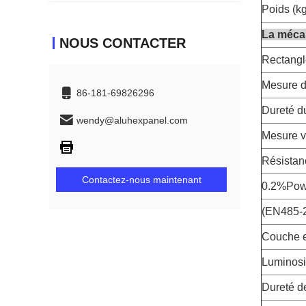
Poids (k
La mécan
NOUS CONTACTER
Rectangle
Mesure d
86-181-69826296
Dureté d
wendy@aluhexpanel.com
Mesure v
Résistanc
Contactez-nous maintenant
0.2%Pow
(EN485-2
Couche e
Luminosi
Dureté d