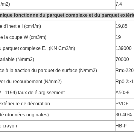
g/m2)
7,4
ique fonctionne du parquet complexe et du parquet extéri
 d'inertie I (cm4/m)
19,85
e la coupe W (cm3/m)
19
u parquet complexe E.I (KN Cm2/m)
139000
ariable (N/mm2)
70000
e à la traction du parquet de surface (N/mm2)
Rm≥220
er du recourbement (N/mm2)
Rp0.2≥1
 : 1194) taux de élargissement
A50≥8
xtérieure de décoration
PVDF
té (données originales)
30-40%
e crayon
HB-F