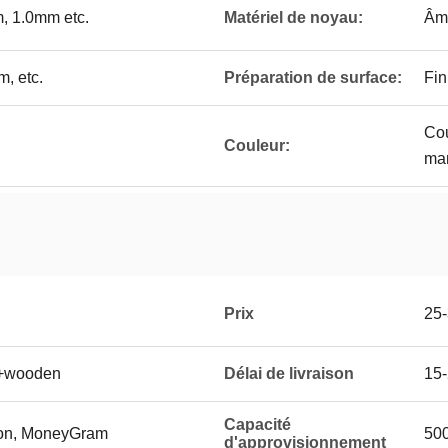
, 1.0mm etc.
Matériel de noyau:
Âme
, etc.
Préparation de surface:
Fin
Cou
Couleur:
mar
Prix
25
lm+wooden
Délai de livraison
15-
Capacité
ion, MoneyGram
50
d'approvisionnement