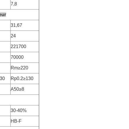
7,8
eur
31,67
24
221700
70000
Rm≥220
30
Rp0.2≥130
A50≥8
30-40%
HB-F