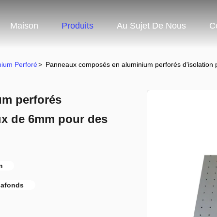
Maison
Produits
Au Sujet De Nous
C
ium Perforé
>
Panneaux composés en aluminium perforés d'isolation
m perforés
ux de 6mm pour des
m
lafonds