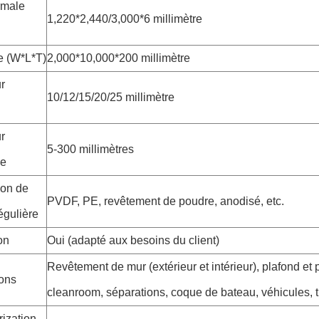
rmale
1,220*2,440/3,000*6 millimètre
e (W*L*T)
2,000*10,000*200 millimètre
r
10/12/15/20/25 millimètre
r
5-300 millimètres
le
ion de
PVDF, PE, revêtement de poudre, anodisé, etc.
égulière
on
Oui (adapté aux besoins du client)
Revêtement de mur (extérieur et intérieur), plafond et 
ions
cleanroom, séparations, coque de bateau, véhicules, t
ization