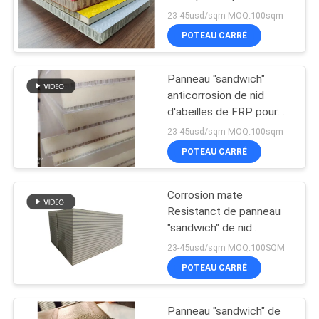
antidérapant de plate-
SITE
23-45usd/sqm MOQ:100sqm
forme de nid d'abeilles
POTEAU CARRÉ
de pp
20
POLITIQUE
Âme en nid
Panneau "sandwich"
DE
anticorrosion de nid
d'abeilles en
CONFIDENTIALITÉ
d'abeilles de FRP pour
l'équipement
aluminium
23-45usd/sqm MOQ:100sqm
d'environnement d'état
POTEAU CARRÉ
d'air de HAVC
Corrosion mate
10
Resistanct de panneau
Panneau composé
"sandwich" de nid
d'abeilles de fibre de
23-45usd/sqm MOQ:100SQM
de HPL
verre de XPS FRP pour
POTEAU CARRÉ
le dispositif
d'échappement
Panneau "sandwich" de