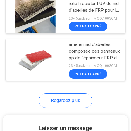
relief résistant UV de nid
d'abeilles de FRP pour le
10
plancher de camion de
23-45usd/sqm MOQ:100SQM
couverture de Tonneau
Panneaux de nid
POTEAU CARRÉ
d'abeilles de
âme en nid d'abeilles
porcelaine
composée des panneaux
pp de l'épaisseur FRP de
6mm pour la plate-forme
23-45usd/sqm MOQ:100SQM
de travail aérien
POTEAU CARRÉ
10
Panneau en pierre
de nid d'abeilles
Regardez plus
Laisser un message