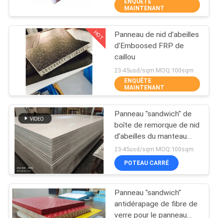
ENQUÊTE
MAINTENANT
CONTRÔLE
HOT
Panneau de nid d'abeilles
DE
20
d'Emboosed FRP de
QUALITÉ
caillou
Panneau de nid
23-45usd/sqm MOQ:100sqm
d'abeilles d'acier
ENQUÊTE
CONTACTEZ-
MAINTENANT
inoxydable
NOUS
Panneau "sandwich" de
boîte de remorque de nid
NOUVELLES
d'abeilles du manteau
19
FRP pp de gel
23-45usd/sqm MOQ:100sqm
Panneaux de noyau
CAS
POTEAU CARRÉ
de mousse de FRP
Panneau "sandwich"
PLAN
antidérapage de fibre de
DU
verre pour le panneau