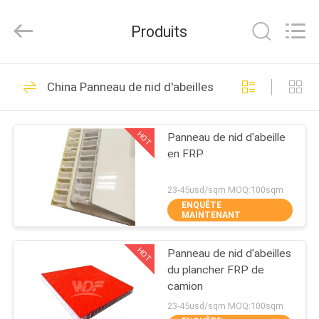
Wonderful
Composite
Material
Produits
Co.,
Ltd..
All
Rights
MAISON
Reserved.
29
Developed
China Panneau de nid d'abeilles de FRP
by
Panneaux en
ECER
PRODUITS
aluminium de nid
HOT
Panneau de nid d'abeille
en FRP
d'abeilles
AU
SUJET
23-45usd/sqm MOQ:100sqm
ENQUÊTE
DE
MAINTENANT
28
NOUS
Panneau de nid
HOT
Panneau de nid d'abeilles
du plancher FRP de
VISITE
d'abeilles de FRP
camion
D'USINE
23-45usd/sqm MOQ:100sqm