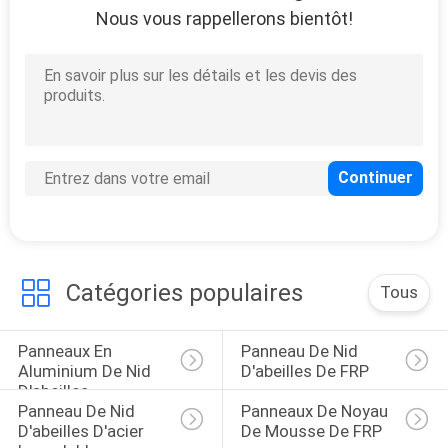
Nous vous rappellerons bientôt!
17
Panneaux de
plafond de nid
d'abeilles
17
Corps composé de
Catégories populaires
Tous
camion
Panneaux En 
Panneau De Nid 
Aluminium De Nid 
D'abeilles De FRP
D'abeilles
Panneau De Nid 
Panneaux De Noyau 
D'abeilles D'acier 
De Mousse De FRP