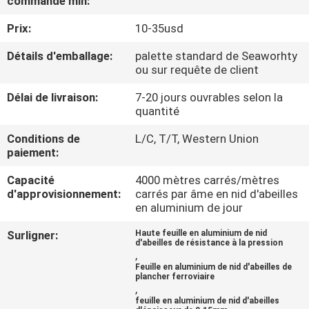
commande min:
Prix:
10-35usd
CONTRÔLE
DE
Détails d'emballage:
palette standard de Seaworhty
ou sur requête de client
QUALITÉ
Délai de livraison:
7-20 jours ouvrables selon la
quantité
CONTACTEZ-
Conditions de
L/C, T/T, Western Union
NOUS
paiement:
Capacité
4000 mètres carrés/mètres
NOUVELLES
d'approvisionnement:
carrés par âme en nid d'abeilles
en aluminium de jour
CAS
Surligner:
Haute feuille en aluminium de nid
d'abeilles de résistance à la pression
,
Feuille en aluminium de nid d'abeilles de
PLAN
plancher ferroviaire
,
DU
feuille en aluminium de nid d'abeilles