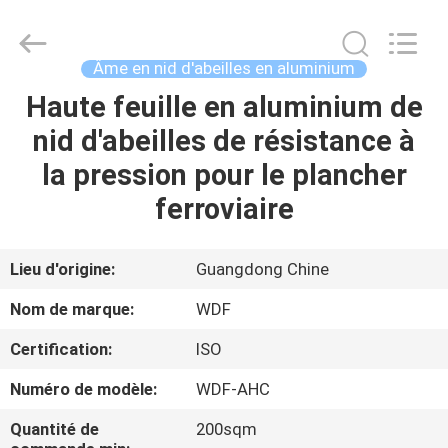
Wonderful
Composite
Material
Co.,
Ltd..
Âme en nid d'abeilles en aluminium
All
Rights
Haute feuille en aluminium de
MAISON
Reserved.
Developed
by
nid d'abeilles de résistance à
ECER
PRODUITS
la pression pour le plancher
ferroviaire
AU
SUJET
Lieu d'origine:
Guangdong Chine
DE
Nom de marque:
WDF
NOUS
Certification:
ISO
Numéro de modèle:
WDF-AHC
VISITE
D'USINE
Quantité de
200sqm