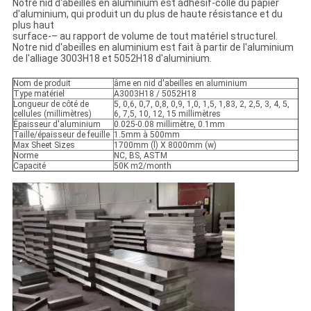
Notre nid d'abeilles en aluminium est adhésif-collé du papier
d'aluminium, qui produit un du plus de haute résistance et du
plus haut
surface-– au rapport de volume de tout matériel structurel.
Notre nid d'abeilles en aluminium est fait à partir de l'aluminium
de l'alliage 3003H18 et 5052H18 d'aluminium.
Nom de produit
âme en nid d'abeilles en aluminium
Type matériel
A3003H18 / 5052H18
Longueur de côté de
5, 0,6, 0,7, 0,8, 0,9, 1,0, 1,5, 1,83, 2, 2,5, 3, 4, 5,
cellules (millimètres)
6, 7,5, 10, 12, 15 millimètres
Épaisseur d'aluminium
0.025-0.08 millimètre, 0.1mm
Taille/épaisseur de feuille
1.5mm à 500mm
Max Sheet Sizes
1700mm (l) X 8000mm (w)
Norme
NC, BS, ASTM
Capacité
50K m2/month