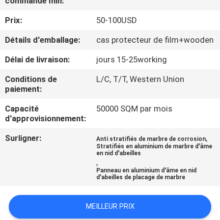
commande min:
Prix:
50-100USD
CONTRÔLE
DE
Détails d'emballage:
cas protecteur de film+wooden
QUALITÉ
Délai de livraison:
jours 15-25working
Conditions de
L/C, T/T, Western Union
CONTACTEZ-
paiement:
NOUS
Capacité
50000 SQM par mois
d'approvisionnement:
NOUVELLES
Surligner:
,
Anti stratifiés de marbre de corrosion
Stratifiés en aluminium de marbre d'âme
en nid d'abeilles
,
CAS
Panneau en aluminium d'âme en nid
d'abeilles de placage de marbre
PLAN
MEILLEUR PRIX
DU