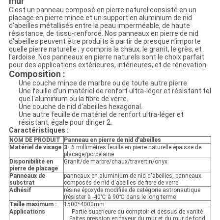
mur
C'est un panneau composé en pierre naturel consisté en un
placage en pierre mince et un support en aluminium de nid
d'abeilles métallisés entre la peau imperméable, de haute
résistance, de tissu-renforcé. Nos panneaux en pierre de nid
d'abeilles peuvent être produits à partir de presque n'importe
quelle pierre naturelle ; y compris la chaux, le granit, le grès, et
l'ardoise. Nos panneaux en pierre naturels sont le choix parfait
pour des applications extérieures, intérieures, et de rénovation.
Composition :
Une couche mince de marbre ou de toute autre pierre
Une feuille d'un matériel de renfort ultra-léger et résistant tel
que l'aluminium ou la fibre de verre.
Une couche de nid d'abeilles hexagonal.
Une autre feuille de matériel de renfort ultra-léger et
résistant, égale pour diriger 2.
Caractéristiques :
NOM DE PRODUIT
Panneau en pierre de nid d'abeilles
Matériel de visage
3-
6 millimètres feuille en pierre naturelle épaisse de
placage/porcelaine
Disponibilité en
Granit/de marbre/chaux/travertin/onyx
pierre de placage
Panneaux de
panneaux en aluminium de nid d'abeilles, panneaux
substrat
composés de nid d'abeilles de fibre de verre
Adhésif
résine époxyde modifiée de catégorie astronautique
(résister à -40℃ à 90℃ dans le long terme
Taille maximum :
1500*4000mm
Applications
Partie supérieure du comptoir et dessus de vanité
Faites pression en faveur du mur et du mur de fond