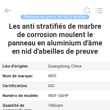
Foshan
Wonderful
Composite
Material
Co.,
Panneau en pierre de nid d'abeilles
Ltd..
All
Les anti stratifiés de marbre
MAISON
Rights
Reserved.
Developed
de corrosion moulent le
by
ECER
PRODUITS
panneau en aluminium d'âme
en nid d'abeilles de preuve
AU
SUJET
Lieu d'origine:
Guangdong, Chine
DE
Nom de marque:
WDF
NOUS
Certification:
ISO
Numéro de modèle:
WDF-SAHP
VISITE
D'USINE
Quantité de
100sqm