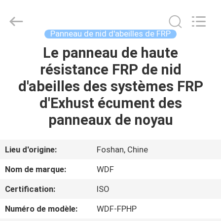
Wonderful
Composite
Material
Co.,
Ltd..
Panneau de nid d'abeilles de FRP
All
Rights
Le panneau de haute
MAISON
Reserved.
Developed
by
résistance FRP de nid
ECER
PRODUITS
d'abeilles des systèmes FRP
d'Exhust écument des
AU
panneaux de noyau
SUJET
DE
Lieu d'origine:
Foshan, Chine
NOUS
Nom de marque:
WDF
Certification:
ISO
VISITE
Numéro de modèle:
WDF-FPHP
D'USINE