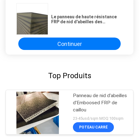
Le panneau de haute résistance
FRP de nid d'abeilles des
systèmes FRP d'Exhust écument
des panneaux de noyau
Continuer
Top Produits
Panneau de nid d'abeilles
d'Emboosed FRP de
caillou
23-45usd/sqm MOQ:100sqm
POTEAU CARRÉ