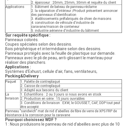
2. épaisseur : 20mm, 25mm, 30mm et requête du client
Applications
1. Bâtiment de bateau de panneau-réclame
2. la séparation d'intérieur /Product présentent annoncer
des panneaux d'identification
3. établissements préfabriqués de chien de maisons
4. construction de véhicule d'industrie de
caravane/maison de conteneur
5. industrie aérienne d'industrie du bâtiment
Sur requête spécifique :
Panneaux colorés.
Coupes spéciales selon des dessins.
Bois périphérique et intermédiaire selon des dessins.
Panneaux protégés avec la feuille de plastique sur demande.
Panneaux avec le pli de peau, anti-glissant le manteau pour
réaliser des planchers.
Applications :
Systèmes d'Exhust, cellule d'air, fans, ventilateurs,
Packing&Delivery
Paquet
1. Palette de contreplaqué
2. Caisse de contreplaqué
3. Adapté aux besoins du client
La
1. Échantillons : 2 ou 3 jours si nous avons en stock
livraison
2. Production en série : 15 jours ouvrables
3. Conditions de livraison : EXW, le GOUSSET, CAF, DDP tout peut
être accepté
Panneau "sandwich" mat de nid d'abeilles de fibre de verre de XPS FRP de
résistance à la corrosion pour la caravane
Pourquoi choisissez WDF ?
1 : Nous produisons le panneau de nid d'abeilles avec plus de 10