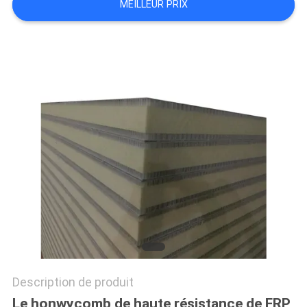
MEILLEUR PRIX
SITE
POLITIQUE
DE
CONFIDENTIALITÉ
Description de produit
Le honwycomb de haute résistance de FRP