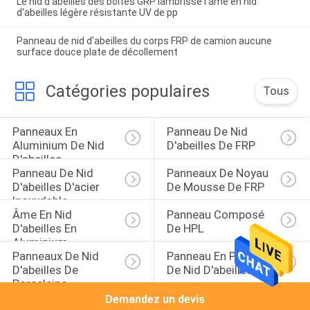
Le nid d'abeilles des boîtes GRP lambrisse l'âme en nid
d'abeilles légère résistante UV de pp
Panneau de nid d'abeilles du corps FRP de camion aucune
surface douce plate de décollement
Catégories populaires
Tous
Panneaux En 
Panneau De Nid 
Aluminium De Nid 
D'abeilles De FRP
D'abeilles
Panneau De Nid 
Panneaux De Noyau 
D'abeilles D'acier 
De Mousse De FRP
Inoxydable
Âme En Nid 
Panneau Composé 
D'abeilles En 
De HPL
Aluminium
Panneaux De Nid 
Panneau En Pierre 
D'abeilles De 
De Nid D'abeilles
Porcelaine
Demandez un devis