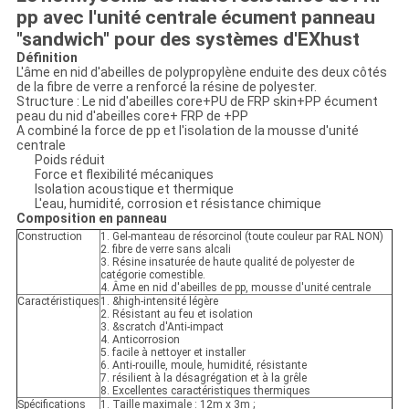
pp avec l'unité centrale écument panneau
"sandwich" pour des systèmes d'EXhust
Définition
L'âme en nid d'abeilles de polypropylène enduite des deux côtés
de la fibre de verre a renforcé la résine de polyester.
Structure : Le nid d'abeilles core+PU de FRP skin+PP écument
peau du nid d'abeilles core+ FRP de +PP
A combiné la force de pp et l'isolation de la mousse d'unité
centrale
Poids réduit
Force et flexibilité mécaniques
Isolation acoustique et thermique
L'eau, humidité, corrosion et résistance chimique
Composition en panneau
Construction
1. Gel-manteau de résorcinol (toute couleur par RAL NON)
2. fibre de verre sans alcali
3. Résine insaturée de haute qualité de polyester de
catégorie comestible.
4. Âme en nid d'abeilles de pp, mousse d'unité centrale
Caractéristiques
1. &high-intensité légère
2. Résistant au feu et isolation
3. &scratch d'Anti-impact
4. Anticorrosion
5. facile à nettoyer et installer
6. Anti-rouille, moule, humidité, résistante
7. résilient à la désagrégation et à la grêle
8. Excellentes caractéristiques thermiques
Spécifications
1. Taille maximale : 12m x 3m ;