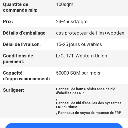
Quantité de
100sqm
commande min:
CONTRÔLE
Prix:
23-45usd/sqm
DE
QUALITÉ
Détails d'emballage:
cas protecteur de film+wooden
Délai de livraison:
15-25 jours ouvrables
CONTACTEZ-
Conditions de
L/C, T/T, Western Union
NOUS
paiement:
Capacité
50000 SQM par mois
NOUVELLES
d'approvisionnement:
Surligner:
Panneau de haute résistance de nid
d'abeilles de FRP
CAS
,
Panneau de nid d'abeilles des systèmes
FRP d'Exhust
,
Panneaux de noyau de mousse de FRP
PLAN
DU