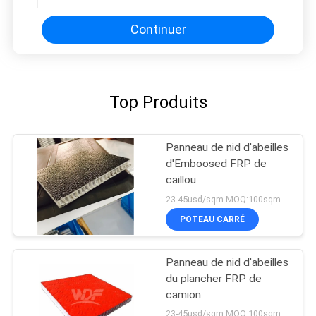
Walkplatform
Continuer
Top Produits
Panneau de nid d'abeilles
d'Emboosed FRP de
caillou
23-45usd/sqm MOQ:100sqm
POTEAU CARRÉ
Panneau de nid d'abeilles
du plancher FRP de
camion
23-45usd/sqm MOQ:100sqm