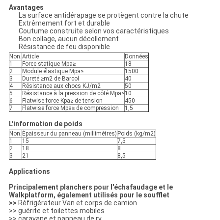
Avantages
La surface antidérapage se protègent contre la chute
Extrêmement fort et durable
Coutume construite selon vos caractéristiques
Bon collage, aucun décollement
Résistance de feu disponible
Non.
Article
Données
1
Force statique Mpa≥
18
2
Module élastique Mpa≥
1500
3
Dureté ≥m2 de Barcol
40
4
Résistance aux chocs KJ/m2
50
5
Résistance à la pression de côté Mpa≥
10
6
Flatwise force Kpa≥ de tension
450
7
Flatwise force Mpa≥ de compression
1,5
L'information de poids
Non.
Épaisseur du panneau (millimètres)
Poids (kg/m2)
1
15
7,5
2
18
8
3
21
8,5
Applications
Principalement planchers pour l'échafaudage et le
Walkplatform, également utilisés pour le soufflet
>>
Réfrigérateur Van et corps de camion
>> guérite et toilettes mobiles
>> caravane et panneau de rv