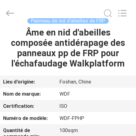
Wonderful
Composite
Material
Co.,
Ltd..
Panneau de nid d'abeilles de FRP
All
Rights
Reserved.
Âme en nid d'abeilles
MAISON
Developed
by
composée antidérapage des
ECER
PRODUITS
panneaux pp de FRP pour
l'échafaudage Walkplatform
AU
SUJET
Lieu d'origine:
Foshan, Chine
DE
Nom de marque:
WDF
NOUS
Certification:
ISO
Numéro de modèle:
WDF-FPHP
VISITE
D'USINE
Quantité de
100sqm