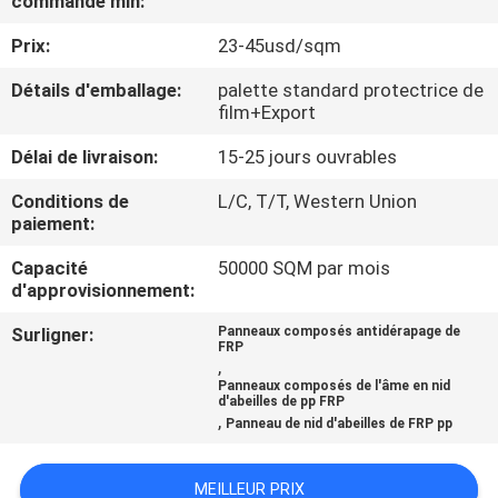
commande min:
Prix:
23-45usd/sqm
CONTRÔLE
DE
Détails d'emballage:
palette standard protectrice de
film+Export
QUALITÉ
Délai de livraison:
15-25 jours ouvrables
CONTACTEZ-
Conditions de
L/C, T/T, Western Union
paiement:
NOUS
Capacité
50000 SQM par mois
d'approvisionnement:
NOUVELLES
Surligner:
Panneaux composés antidérapage de
FRP
,
CAS
Panneaux composés de l'âme en nid
d'abeilles de pp FRP
,
Panneau de nid d'abeilles de FRP pp
PLAN
DU
MEILLEUR PRIX