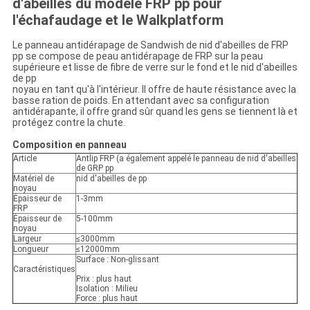
d'abeilles du modèle FRP pp pour
l'échafaudage et le Walkplatform
Le panneau antidérapage de Sandwish de nid d'abeilles de FRP
pp se compose de peau antidérapage de FRP sur la peau
supérieure et lisse de fibre de verre sur le fond et le nid d'abeilles
de pp
noyau en tant qu'à l'intérieur. Il offre de haute résistance avec la
basse ration de poids. En attendant avec sa configuration
antidérapante, il offre grand sûr quand les gens se tiennent là et
protégez contre la chute.
Composition en panneau
Article
Antlip FRP (a également appelé le panneau de nid d'abeilles
de GRP pp
Matériel de
nid d'abeilles de pp
noyau
Épaisseur de
1-3mm
FRP
Épaisseur de
5-100mm
noyau
Largeur
≤3000mm
Longueur
≤12000mm
Surface : Non-glissant
Caractéristiques
Prix : plus haut
Isolation : Milieu
Force : plus haut