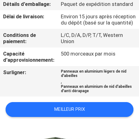
Détails d'emballage:
Paquet de expédition standard
CONTRÔLE
Délai de livraison:
Environ 15 jours après réception
du dépôt (basé sur la quantité)
DE
QUALITÉ
Conditions de
L/C, D/A, D/P, T/T, Western
paiement:
Union
Capacité
500 morceaux par mois
CONTACTEZ-
d'approvisionnement:
NOUS
Surligner:
Panneaux en aluminium légers de nid
d'abeilles
,
NOUVELLES
Panneaux en aluminium de nid d'abeilles
d'anti dérapage
CAS
MEILLEUR PRIX
PLAN
DU