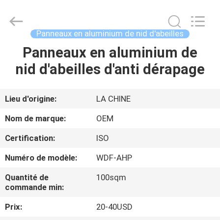
Wonderful
Composite
Material
Co.,
Ltd..
Panneaux en aluminium de nid d'abeilles
All
Rights
Reserved.
Panneaux en aluminium de
MAISON
Developed
by
nid d'abeilles d'anti dérapage
ECER
PRODUITS
Lieu d'origine:
LA CHINE
AU
Nom de marque:
OEM
SUJET
Certification:
ISO
DE
Numéro de modèle:
WDF-AHP
NOUS
Quantité de
100sqm
commande min:
VISITE
Prix:
20-40USD
D'USINE