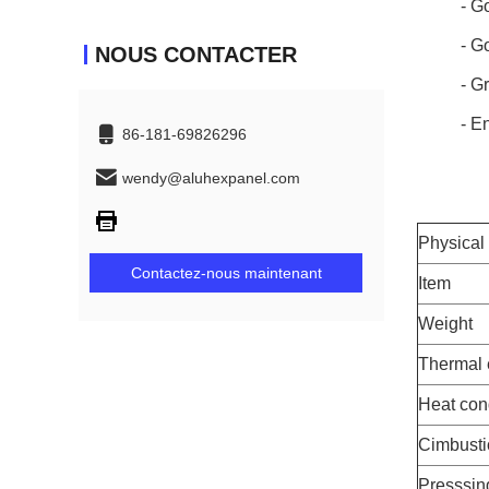
- G
- G
NOUS CONTACTER
- G
- E
86-181-69826296
wendy@aluhexpanel.com
Physical
Contactez-nous maintenant
Item
Weight
Thermal 
Heat cond
Cimbusti
Presssin