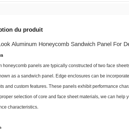
ption du produit
ook Aluminum Honeycomb Sandwich Panel For Dec
on
honeycomb panels are typically constructed of two face sheets
known as a sandwich panel. Edge enclosures can be incorporated
ts and custom features. These panels exhibit performance characte
roper selection of core and face sheet materials, we can help y
ce characteristics.
e