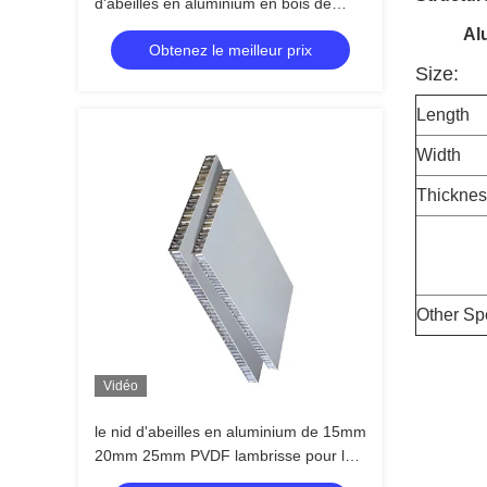
d'abeilles en aluminium en bois de
sembler pour le matériel de mur de
Alumin
Obtenez le meilleur prix
décoration
Size:
Length
Width
Thicknes
Other Spe
Vidéo
le nid d'abeilles en aluminium de 15mm
20mm 25mm PVDF lambrisse pour le
mur rideau