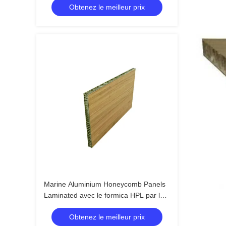
Obtenez le meilleur prix
Marine Aluminium Honeycomb Panels
Laminated avec le formica HPL par le
film de fonte chaud de PUR
Obtenez le meilleur prix