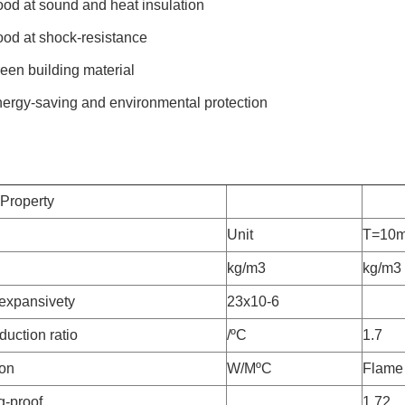
ood at sound and heat insulation
ood at shock-resistance
reen building material
nergy-saving and environmental protection
 Property
Unit
T=10
kg/m3
kg/m3
expansivety
23x10-6
uction ratio
/ºC
1.7
on
W/MºC
Flame 
g-proof
1.72