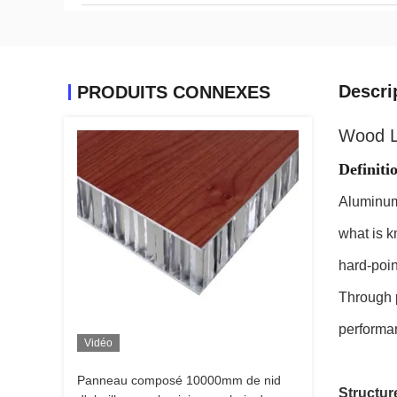
Descri
PRODUITS CONNEXES
Wood L
Definiti
Aluminum 
what is 
hard-poin
Through p
performan
Vidéo
Panneau composé 10000mm de nid
Structur