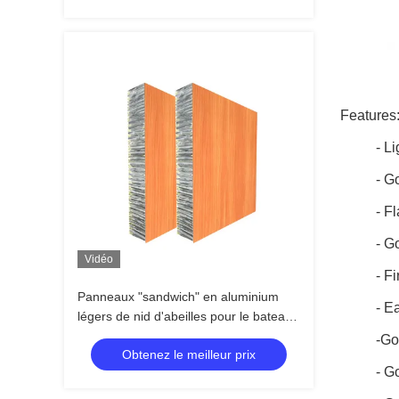
Features
- Li
- G
- Fl
- G
Vidéo
- Fi
Panneaux "sandwich" en aluminium
- E
légers de nid d'abeilles pour le bateau
et la décoration d'expédition
-Go
Obtenez le meilleur prix
- G