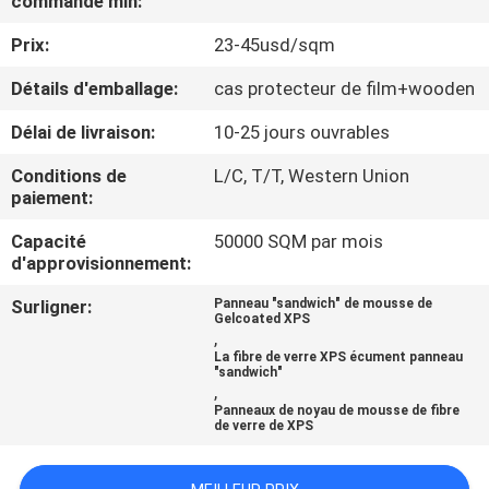
commande min:
Prix:
23-45usd/sqm
CONTRÔLE
DE
Détails d'emballage:
cas protecteur de film+wooden
QUALITÉ
Délai de livraison:
10-25 jours ouvrables
Conditions de
L/C, T/T, Western Union
CONTACTEZ-
paiement:
NOUS
Capacité
50000 SQM par mois
d'approvisionnement:
NOUVELLES
Surligner:
Panneau "sandwich" de mousse de
Gelcoated XPS
,
La fibre de verre XPS écument panneau
CAS
"sandwich"
,
Panneaux de noyau de mousse de fibre
de verre de XPS
PLAN
DU