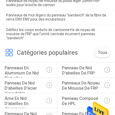
Panneaux de noyau de mousse du poids léger 20mm FRP
isolés pour la boîte de camion
Panneaux de mur légers du panneau "sandwich" de la fibre de
verre ENV ENV pour des incubateurs
Gélifiez les corps enduits de camionnette de noyau de
mousse de FRP que l'unité centrale écument panneau
"sandwich"
Catégories populaires
Tous
Panneaux En 
Panneau De Nid 
Aluminium De Nid 
D'abeilles De FRP
D'abeilles
Panneau De Nid 
Panneaux De Noyau 
D'abeilles D'acier 
De Mousse De FRP
Inoxydable
Âme En Nid 
Panneau Composé 
D'abeilles En 
De HPL
Aluminium
Panneaux De Nid 
Panneau En Pierre 