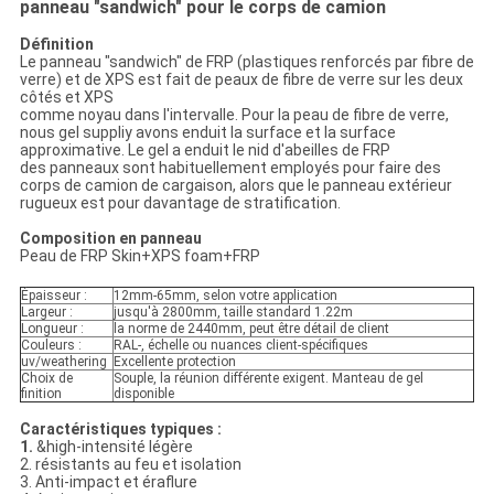
panneau "sandwich" pour le corps de camion
Définition
Le panneau "sandwich" de FRP (plastiques renforcés par fibre de
verre) et de XPS est fait de peaux de fibre de verre sur les deux
côtés et XPS
comme noyau dans l'intervalle. Pour la peau de fibre de verre,
nous gel suppliy avons enduit la surface et la surface
approximative. Le gel a enduit le nid d'abeilles de FRP
des panneaux sont habituellement employés pour faire des
corps de camion de cargaison, alors que le panneau extérieur
rugueux est pour davantage de stratification.
Composition en panneau
Peau de FRP Skin+XPS foam+FRP
Épaisseur :
12mm-65mm, selon votre application
Largeur :
jusqu'à 2800mm, taille standard 1.22m
Longueur :
la norme de 2440mm, peut être détail de client
Couleurs :
RAL-, échelle ou nuances client-spécifiques
uv/weathering
Excellente protection
Choix de
Souple, la réunion différente exigent. Manteau de gel
finition
disponible
Caractéristiques typiques :
1.
&high-intensité légère
2. résistants au feu et isolation
3. Anti-impact et éraflure