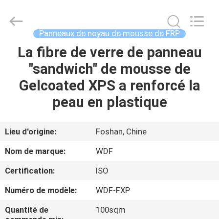
Wonderful
Composite
Material
Co.,
Ltd..
Panneaux de noyau de mousse de FRP
All
Rights
La fibre de verre de panneau
MAISON
Reserved.
Developed
by
"sandwich" de mousse de
ECER
PRODUITS
Gelcoated XPS a renforcé la
peau en plastique
AU
SUJET
Lieu d'origine:
Foshan, Chine
DE
Nom de marque:
WDF
NOUS
Certification:
ISO
Numéro de modèle:
WDF-FXP
VISITE
D'USINE
Quantité de
100sqm