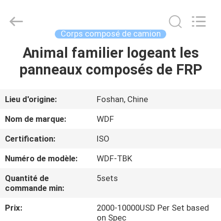
Composite
Material
Co.,
Ltd..
All
Corps composé de camion
Rights
Reserved.
Animal familier logeant les
MAISON
Developed
by
ECER
panneaux composés de FRP
PRODUITS
Lieu d'origine:
Foshan, Chine
AU
Nom de marque:
WDF
SUJET
Certification:
ISO
DE
Numéro de modèle:
WDF-TBK
NOUS
Quantité de
5sets
commande min:
VISITE
Prix:
2000-10000USD Per Set based
D'USINE
on Spec