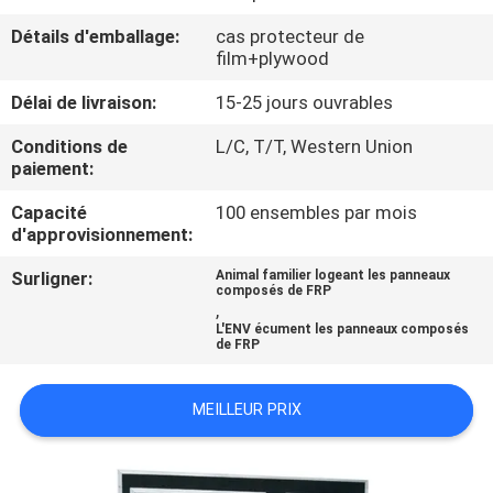
Détails d'emballage:
cas protecteur de
CONTRÔLE
film+plywood
DE
Délai de livraison:
15-25 jours ouvrables
QUALITÉ
Conditions de
L/C, T/T, Western Union
paiement:
CONTACTEZ-
Capacité
100 ensembles par mois
NOUS
d'approvisionnement:
Surligner:
Animal familier logeant les panneaux
composés de FRP
NOUVELLES
,
L'ENV écument les panneaux composés
de FRP
CAS
MEILLEUR PRIX
PLAN
DU