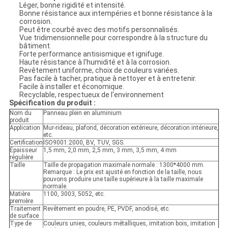
Léger, bonne rigidité et intensité.
Bonne résistance aux intempéries et bonne résistance à la
corrosion.
Peut être courbé avec des motifs personnalisés.
Vue tridimensionnelle pour correspondre à la structure du
bâtiment.
Forte performance antisismique et ignifuge.
Haute résistance à l'humidité et à la corrosion.
Revêtement uniforme, choix de couleurs variées.
Pas facile à tacher, pratique à nettoyer et à entretenir.
Facile à installer et économique.
Recyclable, respectueux de l'environnement
Spécification du produit :
Nom du
Panneau plein en aluminium
produit
Application
Mur-rideau, plafond, décoration extérieure, décoration intérieure,
etc.
Certification
ISO9001:2000, BV, TUV, SGS.
Épaisseur
1,5 mm, 2,0 mm, 2,5 mm, 3 mm, 3,5 mm, 4 mm
régulière
Taille
Taille de propagation maximale normale : 1300*4000 mm.
Remarque : Le prix est ajusté en fonction de la taille, nous
pouvons produire une taille supérieure à la taille maximale
normale.
Matière
1100, 3003, 5052, etc.
première
Traitement
Revêtement en poudre, PE, PVDF, anodisé, etc.
de surface
Type de
Couleurs unies, couleurs métalliques, imitation bois, imitation