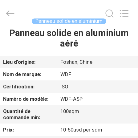
Composite
Material
Co.,
Ltd..
All
Panneau solide en aluminium
Rights
Reserved.
Developed
Panneau solide en aluminium
MAISON
by
ECER
aéré
PRODUITS
Lieu d'origine:
Foshan, Chine
AU
Nom de marque:
WDF
SUJET
Certification:
ISO
DE
Numéro de modèle:
WDF-ASP
NOUS
Quantité de
100sqm
commande min:
VISITE
Prix:
10-50usd per sqm
D'USINE