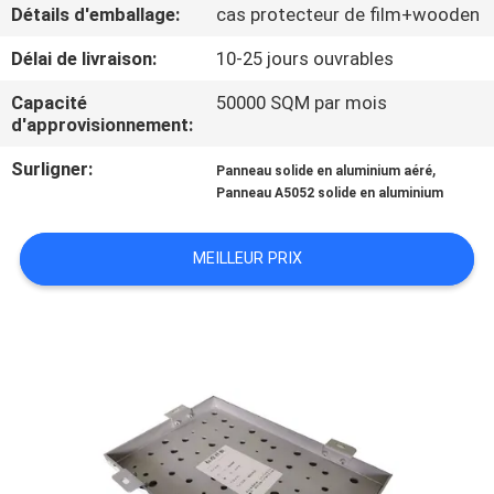
Détails d'emballage:
cas protecteur de film+wooden
CONTRÔLE
Délai de livraison:
10-25 jours ouvrables
DE
Capacité
50000 SQM par mois
QUALITÉ
d'approvisionnement:
Surligner:
,
Panneau solide en aluminium aéré
CONTACTEZ-
Panneau A5052 solide en aluminium
NOUS
MEILLEUR PRIX
NOUVELLES
CAS
PLAN
DU