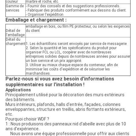
couleur
marbre et roche, etc.
Gamme de
- Fournir des conseils et des suggestions professionnels.
services
- Fabriquer des produits conformément aux dessins du client.
- Organiser l'expédition
Emballage et chargement :
emballage en bois, ou film PE protecteur, ou selon les exigences
Détail de
du client
l'emballage
Détail du
chargement
1. Les échantillons seront envoyés par service de messagerie
2. Selon la quantité et les spécifications du produit pour
organiser FCL ou LCL, coopérer avec de nombreuses
entreprises solides depuis de nombreuses années pour assurer
un bon service et un prix approprié.
3. Utiliser au mieux chaque espace du conteneur, afin de
minimiser les coûts d'expédition et de sécuriser les
marchandises.
Parlez-nous si vous avez besoin d'informations
supplémentaires sur l'installation !
Applications
Principalement utilisé pour la décoration des murs extérieurs
des bâtiments.
Murs intérieurs, plafonds, halls d'entrée, façades, colonnes
enveloppantes, structure en treillis, abris flottants extérieurs,
etc.
Pourquoi choisir WDF ?
1 : Nous produisons des panneaux nid d'abeille avec plus de 10
ans d'expérience.
Nous avons une équipe professionnelle pour offrir aux clients